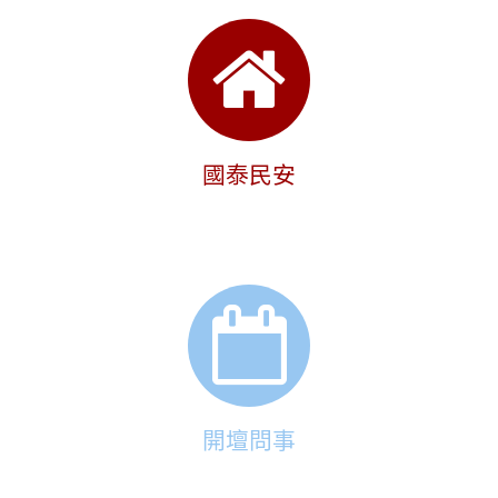
國泰民安
開壇問事