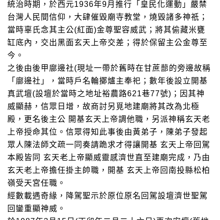
統治時期，於西元1936年9月推行「皇民化運動」嚴禁
台灣人民間信仰，大肆催毀廟寺教堂，燒毀諸多神祇；
當時辜氏念其主公(紅面)金尊聖容威武；將其偷藏米甕
缸底內，交出黑面玄天上帝交差；得於保留主公金尊至
今。
之後由後甲廍邊社(現址一帶於舊時在甘蔗蔀的旁邊故稱
「廍邊社」，當時戶名輪擲爐主奉祀；數年後設立開基
真武壇(設壇於當時之地址裕農路621巷77號)；因其神
威顯赫，信眾日增，故商討另覓地建廟將其改為北極
殿，更名後主公 開基玄天上帝調他職，另派神稱玄天老
上帝授命其位。信眾得知此事後由黃弟子，陳弟子發起
眾人陳法師文疏一同奏請跪求才得讓開基 玄天上帝回駕
本殿皆同 玄天老上帝顯威靈感濟世直至建廟完成，乃由
玄天老上帝擔任掛主帥職，開基 玄天上帝回南投縣松柏
嶺受天宮任職。
經數載遇奇緣，降駕聖示於原位原名回駕設壇濟世聖駕
回鑾重顯神威。