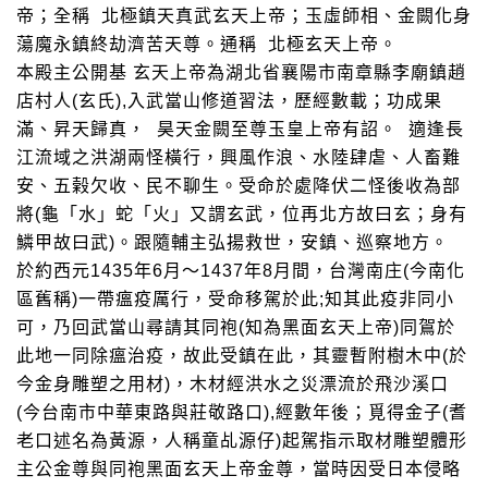
帝；全稱 北極鎮天真武玄天上帝；玉虛師相、金闕化身
蕩魔永鎮終劫濟苦天尊。通稱 北極玄天上帝。
本殿主公開基 玄天上帝為湖北省襄陽市南章縣李廟鎮趙
店村人(玄氏),入武當山修道習法，歷經數載；功成果
滿、昇天歸真， 昊天金闕至尊玉皇上帝有詔。 適逢長
江流域之洪湖兩怪橫行，興風作浪、水陸肆虐、人畜難
安、五榖欠收、民不聊生。受命於處降伏二怪後收為部
將(龜「水」蛇「火」又謂玄武，位再北方故曰玄；身有
鱗甲故曰武)。跟隨輔主弘揚救世，安鎮、巡察地方。
於約西元1435年6月～1437年8月間，台灣南庄(今南化
區舊稱)一帶瘟疫厲行，受命移駕於此;知其此疫非同小
可，乃回武當山尋請其同袍(知為黑面玄天上帝)同鴐於
此地一同除瘟治疫，故此受鎮在此，其靈暫附樹木中(於
今金身雕塑之用材)，木材經洪水之災漂流於飛沙溪口
(今台南市中華東路與莊敬路口),經數年後；覓得金子(耆
老口述名為黃源，人稱童乩源仔)起駕指示取材雕塑體形
主公金尊與同袍黑面玄天上帝金尊，當時因受日本侵略