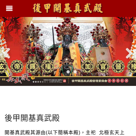
Previ
Next
ous
後甲開基真武殿
開基真武殿其源由(以下簡稱本殿)，主祀 北極玄天上