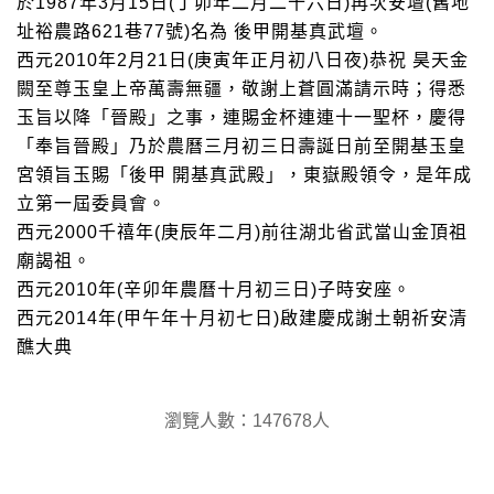
於1987年3月15日(丁卯年二月二十六日)再次安壇(舊地
址裕農路621巷77號)名為 後甲開基真武壇。
西元2010年2月21日(庚寅年正月初八日夜)恭祝 昊天金
闕至尊玉皇上帝萬壽無疆，敬謝上蒼圓滿請示時；得悉
玉旨以降「晉殿」之事，連賜金杯連連十一聖杯，慶得
「奉旨晉殿」乃於農曆三月初三日壽誕日前至開基玉皇
宮領旨玉賜「後甲 開基真武殿」，東嶽殿領令，是年成
立第一屆委員會。
西元2000千禧年(庚辰年二月)前往湖北省武當山金頂祖
廟謁祖。
西元2010年(辛卯年農曆十月初三日)子時安座。
西元2014年(甲午年十月初七日)啟建慶成謝土朝祈安清
醮大典
瀏覽人數：147678人