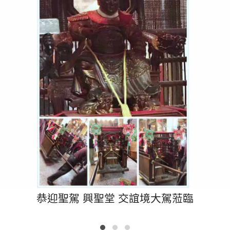
恭迎聖駕 興聖堂 交誼境大駕蒞臨