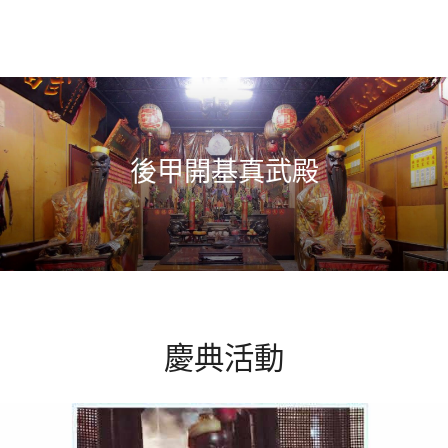
後甲開基真武殿
慶典活動