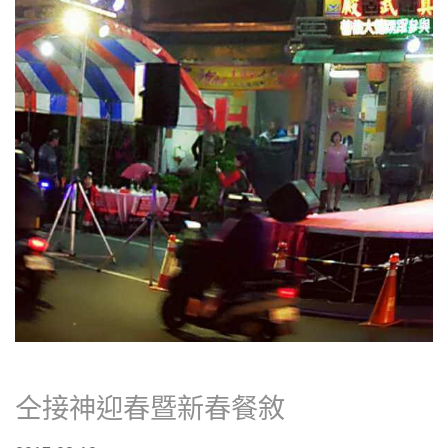
仝接神迎春暨新春餐敘