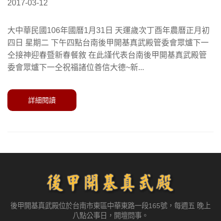
2017-03-12
大中華民國106年國曆1月31日 天運歲次丁酉年農曆正月初
四日 星期二 下午四點台南後甲開基真武殿管委會眾爐下一
仝接神迎春暨新春餐敘 在此謹代表台南後甲開基真武殿管
委會眾爐下一仝祝福諸位善信大德~新...
詳細閱讀
後甲開基真武殿位於台南市東區中華東路一段165號，每週五 晚上
八點公事日，開壇問事。